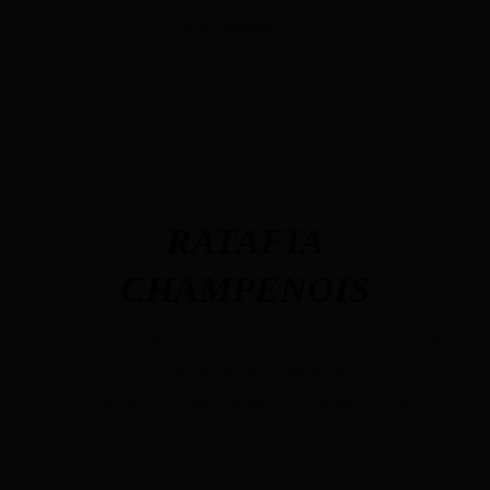
Brut Bouteille 75 cl
Autres conditionnements : Jéroboam, et Mathusalem Cuvée
Tradition 100% Pinot noir
RATAFIA
CHAMPENOIS
Notre Ratafia est élaboré à partir de pinot noir et assemblé
avec de la fine de Champagne.
Cette alliance obtenue par mutage et réalisée par nos
soins, permet de refléter dans ce vin doux le goût de notre
terroir.