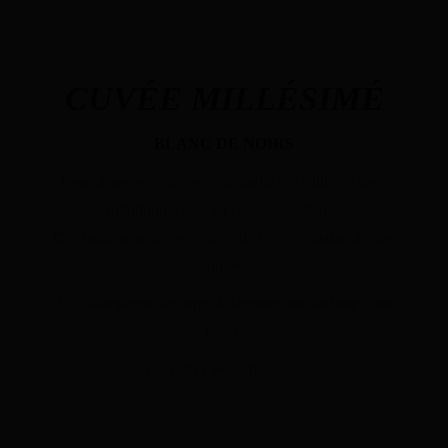
CUVÉE MILLÉSIMÉ
BLANC DE NOIRS
Issue d’une récolte exceptionnelle et vieillie en cave
minimum 4 ans, en ce moment 9 ans.
Ce champagne de corps dévoile la personnalité de son
année.
Un Champagne de corps à déguster tout au long d’un
repas.
Brut 2011 Bouteille 75 cl