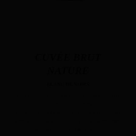
CUVÉE BRUT
NATURE
BLANC DE NOIRS
Afin d’élargir notre panel de Champagne et de vous faire
découvrir un nouvel arôme,
nous avons créé un pur pinot noir issu d’un assemblage
scrupuleux et cela sans ajout de liqueur au dégorgement,
d’où la dénomination Brut Nature.