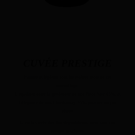
CUVÉE PRESTIGE
Finesse et légèreté sont les maîtres mots de cet
assemblage.
L’équilibre entre la générosité de nos Pinot Noir 65%, et
l’élégance de nos Chardonnay 35%, procure un pur
plaisir.
C’est la cuvée des fins dégustateurs, pour tous vos
instants magiques.