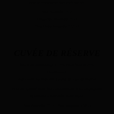
pour accompagner des mets sucrés.
Brut Bouteille 75 cl
Demi-Sec Bouteille 75 cl
Brut Demi-bouteille 37,5 cl
CUVÉE DE RÉSERVE
Issu d’un assemblage à 75% Pinot Noir et 25%
Chardonnay,
cette cuvée est élaborée à partir de vins de réserve.
Pour un apéritif entre fins connaisseurs, il accompagnera
également à merveille votre repas.
Brut Bouteille 75 cl , Brut Magnum 150 cl