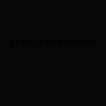
Profitez de cette nouvelle venue pour tenter de
comprendre la complexité de notre terroir.
Brut Nature Bouteille 75cl
CUVÉE CHARDONNAY
Notre Cuvée Blanc de blanc, élaboré selon la méthode
Soléra.
L’alliance entre la finesse du Chardonnay et la rondeur de
l’assemblage de ses différentes années.
La cuvée confidentielle.
Brut Bouteille 75 cl