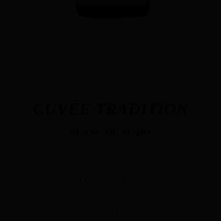
CUVÉE TRADITION
BLANC DE NOIRS
Cette cuvée fruitée et typée, offre un nez très frais. 100%
Pinot Noir,
elle procure finesse et vivacité en bouche, agrémentée de
vives bulles.
Brut pour une dégustation de tous les instants. Demi-sec